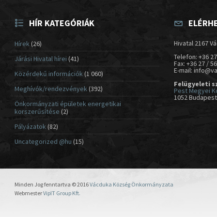
HÍR KATEGÓRIÁK
ELÉRH
Hivatal 2167 Vá
Hírek
(26)
Telefon: +36 27
Járási Hivatal hírei
(41)
Fax: +36 27 / 5
E-mail: info@v
Közérdekű információk
(1 060)
Felügyeleti s
Meghívók/rendezvények
(392)
Pest Megyei K
1052 Budapest,
Önkormányzati épületek energetikai
korszerűsítése
(2)
Pályázatok
(82)
Uncategorized @hu
(15)
Minden Jog fenntartva © 2016
Vácduka Község Önkormányzata
Webmester
VipIT Group Kft.