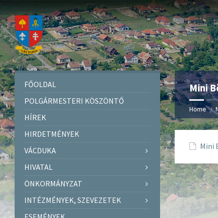
FŐOLDAL
Mini B
POLGÁRMESTERI KÖSZÖNTŐ
Home
HÍREK
HIRDETMÉNYEK
Mini 
VÁCDUKA
HIVATAL
ÖNKORMÁNYZAT
INTÉZMÉNYEK, SZEVEZETEK
ESEMÉNYEK