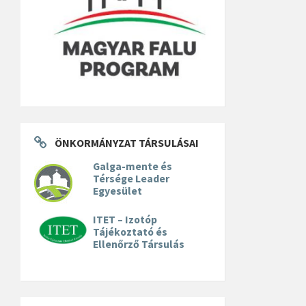
ÖNKORMÁNYZAT TÁRSULÁSAI
Galga-mente és
Térsége Leader
Egyesület
ITET – Izotóp
Tájékoztató és
Ellenőrző Társulás