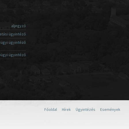
aljegyző
atási ügyintéző
ügyi ügyintéző
ügyi ügyintéző
Főoldal
Hírek
Ügyintézés
Események