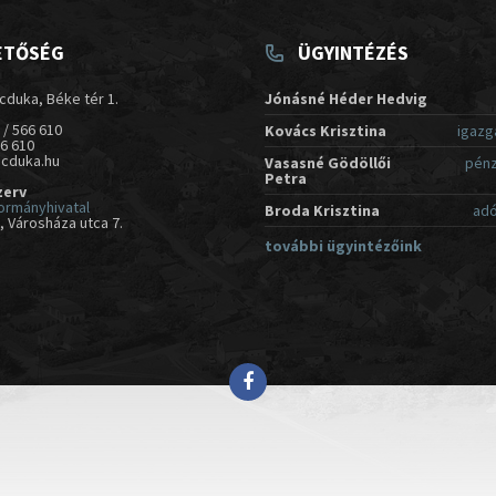
ETŐSÉG
ÜGYINTÉZÉS
cduka, Béke tér 1.
Jónásné Héder Hedvig
 / 566 610
Kovács Krisztina
igazg
66 610
acduka.hu
Vasasné Gödöllői
pénz
Petra
zerv
ormányhivatal
Broda Krisztina
adó
 Városháza utca 7.
további ügyintézőink