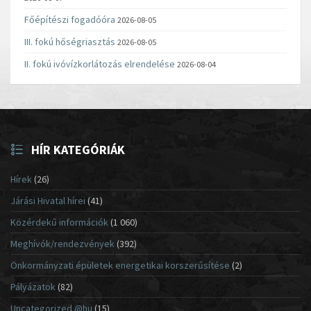
Főépítészi fogadóóra
2026-08-05
III. fokú hőségriasztás
2026-08-05
II. fokú ivóvízkorlátozás elrendelése
2026-08-04
HÍR KATEGÓRIÁK
Hírek
(26)
Járási Hivatal hírei
(41)
Közérdekű információk
(1 060)
Meghívók/rendezvények
(392)
Önkormányzati épületek energetikai korszerűsítése
(2)
Pályázatok
(82)
Uncategorized @hu
(15)