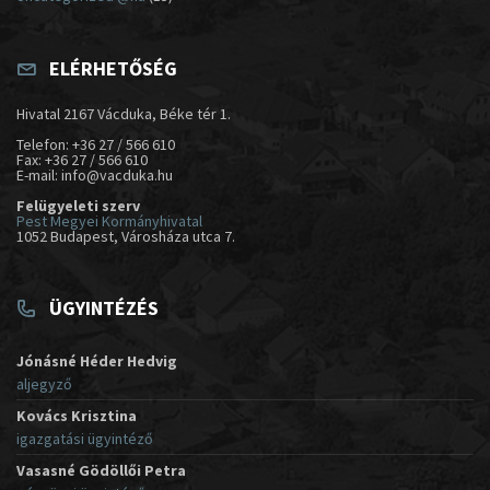
ELÉRHETŐSÉG
Hivatal 2167 Vácduka, Béke tér 1.
Telefon: +36 27 / 566 610
Fax: +36 27 / 566 610
E-mail: info@vacduka.hu
Felügyeleti szerv
Pest Megyei Kormányhivatal
1052 Budapest, Városháza utca 7.
ÜGYINTÉZÉS
Jónásné Héder Hedvig
aljegyző
Kovács Krisztina
igazgatási ügyintéző
Vasasné Gödöllői Petra