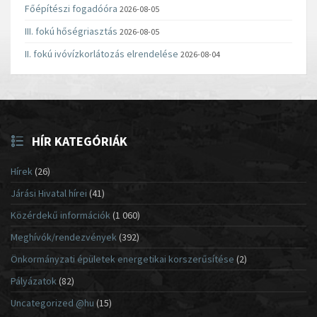
Főépítészi fogadóóra
2026-08-05
III. fokú hőségriasztás
2026-08-05
II. fokú ivóvízkorlátozás elrendelése
2026-08-04
HÍR KATEGÓRIÁK
Hírek
(26)
Járási Hivatal hírei
(41)
Közérdekű információk
(1 060)
Meghívók/rendezvények
(392)
Önkormányzati épületek energetikai korszerűsítése
(2)
Pályázatok
(82)
Uncategorized @hu
(15)