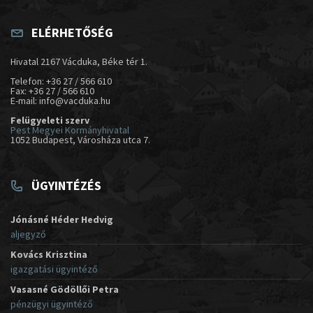
ELÉRHETŐSÉG
Hivatal 2167 Vácduka, Béke tér 1.
Telefon: +36 27 / 566 610
Fax: +36 27 / 566 610
E-mail: info@vacduka.hu
Felügyeleti szerv
Pest Megyei Kormányhivatal
1052 Budapest, Városháza utca 7.
ÜGYINTÉZÉS
Jónásné Héder Hedvig
aljegyző
Kovács Krisztina
igazgatási ügyintéző
Vasasné Gödöllői Petra
pénzügyi ügyintéző