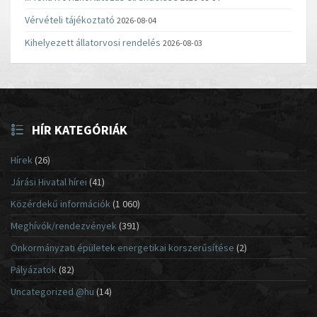
Vérvételi tájékoztató
2026-08-04
Kihelyezett állatorvosi rendelés
2026-08-03
HÍR KATEGÓRIÁK
Hírek
(26)
Járási Hivatal hírei
(41)
Közérdekű információk
(1 060)
Meghívók/rendezvények
(391)
Önkormányzati épületek energetikai korszerűsítése
(2)
Pályázatok
(82)
Uncategorized @hu
(14)