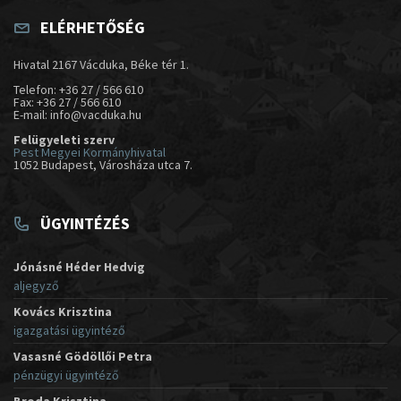
ELÉRHETŐSÉG
Hivatal 2167 Vácduka, Béke tér 1.
Telefon: +36 27 / 566 610
Fax: +36 27 / 566 610
E-mail: info@vacduka.hu
Felügyeleti szerv
Pest Megyei Kormányhivatal
1052 Budapest, Városháza utca 7.
ÜGYINTÉZÉS
Jónásné Héder Hedvig
aljegyző
Kovács Krisztina
igazgatási ügyintéző
Vasasné Gödöllői Petra
pénzügyi ügyintéző
Broda Krisztina