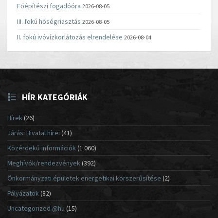
Főépítészi fogadóóra
2026-08-05
III. fokú hőségriasztás
2026-08-05
II. fokú ivóvízkorlátozás elrendelése
2026-08-04
HÍR KATEGÓRIÁK
Hírek
(26)
Járási Hivatal hírei
(41)
Közérdekű információk
(1 060)
Meghívók/rendezvények
(392)
Önkormányzati épületek energetikai korszerűsítése
(2)
Pályázatok
(82)
Uncategorized @hu
(15)