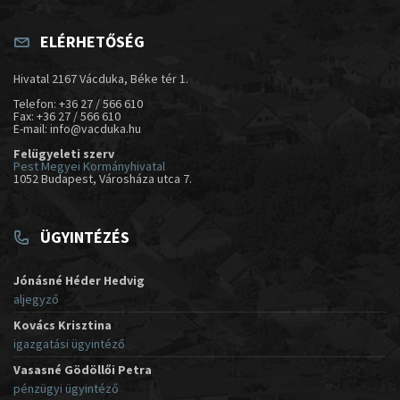
ELÉRHETŐSÉG
Hivatal 2167 Vácduka, Béke tér 1.
Telefon: +36 27 / 566 610
Fax: +36 27 / 566 610
E-mail: info@vacduka.hu
Felügyeleti szerv
Pest Megyei Kormányhivatal
1052 Budapest, Városháza utca 7.
ÜGYINTÉZÉS
Jónásné Héder Hedvig
aljegyző
Kovács Krisztina
igazgatási ügyintéző
Vasasné Gödöllői Petra
pénzügyi ügyintéző