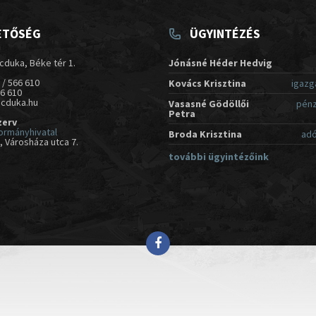
ETŐSÉG
ÜGYINTÉZÉS
cduka, Béke tér 1.
Jónásné Héder Hedvig
 / 566 610
Kovács Krisztina
igazg
66 610
acduka.hu
Vasasné Gödöllői
pénz
Petra
zerv
ormányhivatal
Broda Krisztina
adó
 Városháza utca 7.
további ügyintézőink