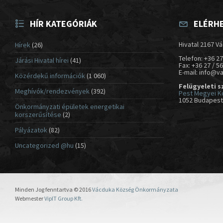
HÍR KATEGÓRIÁK
ELÉRH
Hivatal 2167 Vá
Hírek
(26)
Telefon: +36 27
Járási Hivatal hírei
(41)
Fax: +36 27 / 5
E-mail: info@v
Közérdekű információk
(1 060)
Felügyeleti s
Meghívók/rendezvények
(392)
Pest Megyei K
1052 Budapest,
Önkormányzati épületek energetikai
korszerűsítése
(2)
Pályázatok
(82)
Uncategorized @hu
(15)
Minden Jog fenntartva © 2016
Vácduka Község Önkormányzata
Webmester
VipIT Group Kft.