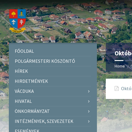
FŐOLDAL
Októbe
POLGÁRMESTERI KÖSZÖNTŐ
Home
HÍREK
HIRDETMÉNYEK
Októb
VÁCDUKA
HIVATAL
ÖNKORMÁNYZAT
INTÉZMÉNYEK, SZEVEZETEK
ESEMÉNYEK