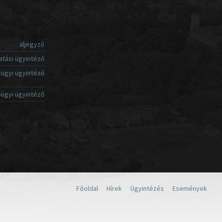
aljegyző
atási ügyintéző
ügyi ügyintéző
ügyi ügyintéző
Főoldal
Hírek
Ügyintézés
Események