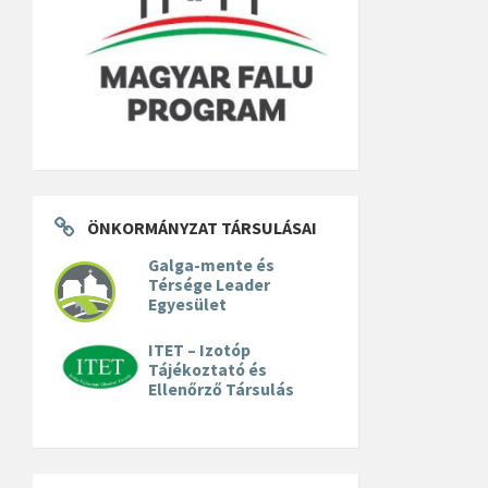
ÖNKORMÁNYZAT TÁRSULÁSAI
Galga-mente és
Térsége Leader
Egyesület
ITET – Izotóp
Tájékoztató és
Ellenőrző Társulás