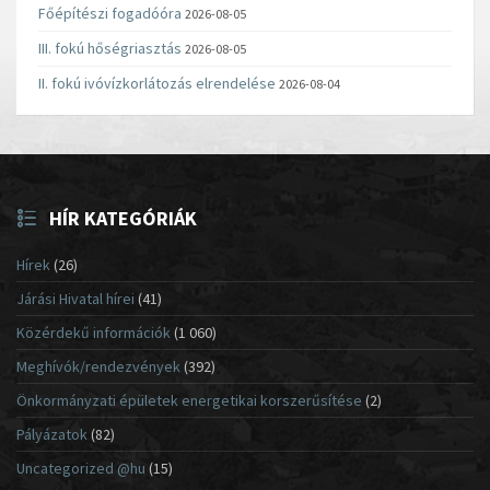
Főépítészi fogadóóra
2026-08-05
III. fokú hőségriasztás
2026-08-05
II. fokú ivóvízkorlátozás elrendelése
2026-08-04
HÍR KATEGÓRIÁK
Hírek
(26)
Járási Hivatal hírei
(41)
Közérdekű információk
(1 060)
Meghívók/rendezvények
(392)
Önkormányzati épületek energetikai korszerűsítése
(2)
Pályázatok
(82)
Uncategorized @hu
(15)