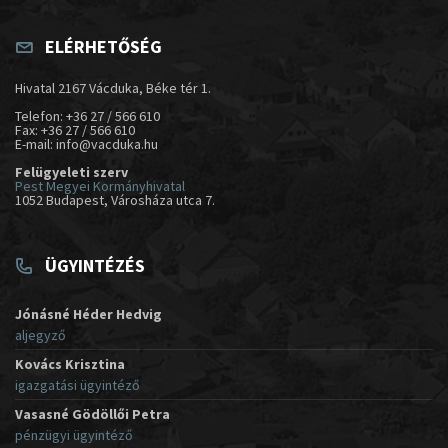
ELÉRHETŐSÉG
Hivatal 2167 Vácduka, Béke tér 1.
Telefon: +36 27 / 566 610
Fax: +36 27 / 566 610
E-mail: info@vacduka.hu
Felügyeleti szerv
Pest Megyei Kormányhivatal
1052 Budapest, Városháza utca 7.
ÜGYINTÉZÉS
Jónásné Héder Hedvig
aljegyző
Kovács Krisztina
igazgatási ügyintéző
Vasasné Gödöllői Petra
pénzügyi ügyintéző