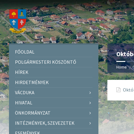
FŐOLDAL
Októbe
POLGÁRMESTERI KÖSZÖNTŐ
Home
HÍREK
HIRDETMÉNYEK
Októb
VÁCDUKA
HIVATAL
ÖNKORMÁNYZAT
INTÉZMÉNYEK, SZEVEZETEK
ESEMÉNYEK