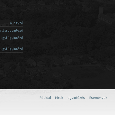
aljegyző
atási ügyintéző
ügyi ügyintéző
ügyi ügyintéző
Főoldal
Hírek
Ügyintézés
Események