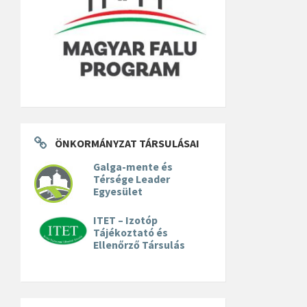
ÖNKORMÁNYZAT TÁRSULÁSAI
Galga-mente és
Térsége Leader
Egyesület
ITET – Izotóp
Tájékoztató és
Ellenőrző Társulás