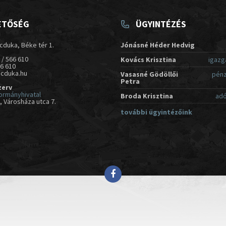
ETŐSÉG
ÜGYINTÉZÉS
cduka, Béke tér 1.
Jónásné Héder Hedvig
 / 566 610
Kovács Krisztina
igazg
66 610
acduka.hu
Vasasné Gödöllői
pénz
Petra
zerv
ormányhivatal
Broda Krisztina
adó
 Városháza utca 7.
további ügyintézőink