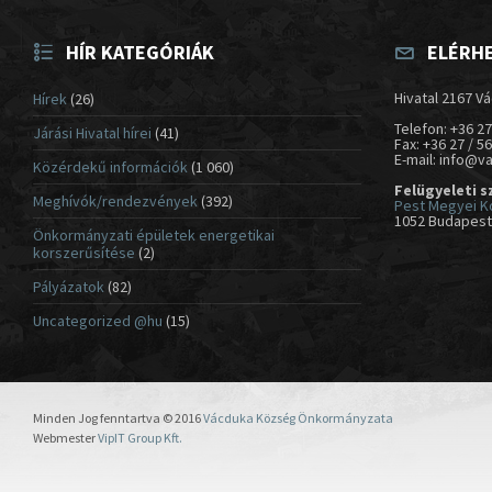
HÍR KATEGÓRIÁK
ELÉRH
Hivatal 2167 Vá
Hírek
(26)
Telefon: +36 27
Járási Hivatal hírei
(41)
Fax: +36 27 / 5
E-mail: info@v
Közérdekű információk
(1 060)
Felügyeleti s
Meghívók/rendezvények
(392)
Pest Megyei K
1052 Budapest,
Önkormányzati épületek energetikai
korszerűsítése
(2)
Pályázatok
(82)
Uncategorized @hu
(15)
Minden Jog fenntartva © 2016
Vácduka Község Önkormányzata
Webmester
VipIT Group Kft.