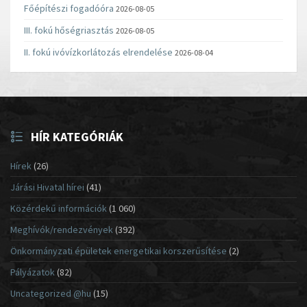
Főépítészi fogadóóra
2026-08-05
III. fokú hőségriasztás
2026-08-05
II. fokú ivóvízkorlátozás elrendelése
2026-08-04
HÍR KATEGÓRIÁK
Hírek
(26)
Járási Hivatal hírei
(41)
Közérdekű információk
(1 060)
Meghívók/rendezvények
(392)
Önkormányzati épületek energetikai korszerűsítése
(2)
Pályázatok
(82)
Uncategorized @hu
(15)