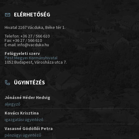
ELÉRHETŐSÉG
Hivatal 2167 Vácduka, Béke tér 1.
Telefon: +36 27 / 566 610
Fax: +36 27 / 566 610
E-mail: info@vacduka.hu
Felügyeleti szerv
Pest Megyei Kormányhivatal
1052 Budapest, Városháza utca 7.
ÜGYINTÉZÉS
Jónásné Héder Hedvig
aljegyző
Kovács Krisztina
igazgatási ügyintéző
Vasasné Gödöllői Petra
pénzügyi ügyintéző