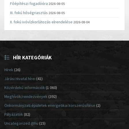
Főépítészi fogadóóra
2026-08-05
III. fokú hőségriasztás
2026-08-05
II. fokú ivóvízkorlátozás elrendelése
2026-08-04
HÍR KATEGÓRIÁK
Hírek
(26)
Járási Hivatal hírei
(41)
Közérdekű információk
(1 060)
Meghívók/rendezvények
(392)
Önkormányzati épületek energetikai korszerűsítése
(2)
Pályázatok
(82)
Uncategorized @hu
(15)