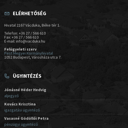
ELÉRHETŐSÉG
Hivatal 2167 Vácduka, Béke tér 1.
Telefon: +36 27 / 566 610
Fax: +36 27 / 566 610
E-mail: info@vacduka.hu
Felügyeleti szerv
Pest Megyei Kormányhivatal
1052 Budapest, Városháza utca 7.
ÜGYINTÉZÉS
Jónásné Héder Hedvig
aljegyző
Kovács Krisztina
igazgatási ügyintéző
Vasasné Gödöllői Petra
pénzügyi ügyintéző