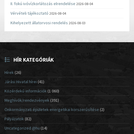
II. fokú ivóvízkorlátozás elrendelése
2026-08-04
Vérvételi tájékoztató
2026-08-04
Kihelyezett állatorvosi rendelés
2026-08-03
HÍR KATEGÓRIÁK
Hírek
(26)
Járási Hivatal hírei
(41)
Közérdekű információk
(1 060)
Meghívók/rendezvények
(391)
Önkormányzati épületek energetikai korszerűsítése
(2)
Pályázatok
(82)
Uncategorized @hu
(14)