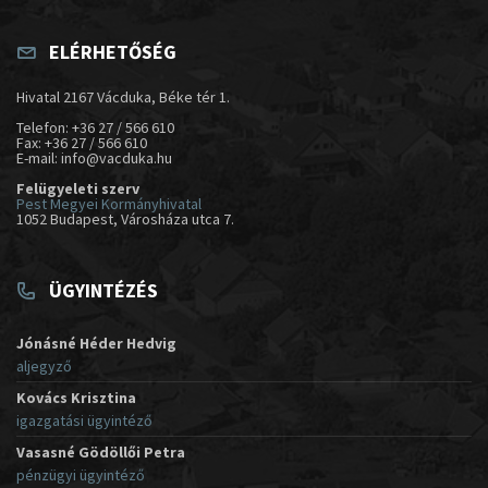
ELÉRHETŐSÉG
Hivatal 2167 Vácduka, Béke tér 1.
Telefon: +36 27 / 566 610
Fax: +36 27 / 566 610
E-mail: info@vacduka.hu
Felügyeleti szerv
Pest Megyei Kormányhivatal
1052 Budapest, Városháza utca 7.
ÜGYINTÉZÉS
Jónásné Héder Hedvig
aljegyző
Kovács Krisztina
igazgatási ügyintéző
Vasasné Gödöllői Petra
pénzügyi ügyintéző