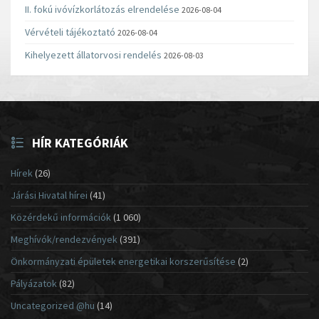
II. fokú ivóvízkorlátozás elrendelése
2026-08-04
Vérvételi tájékoztató
2026-08-04
Kihelyezett állatorvosi rendelés
2026-08-03
HÍR KATEGÓRIÁK
Hírek
(26)
Járási Hivatal hírei
(41)
Közérdekű információk
(1 060)
Meghívók/rendezvények
(391)
Önkormányzati épületek energetikai korszerűsítése
(2)
Pályázatok
(82)
Uncategorized @hu
(14)