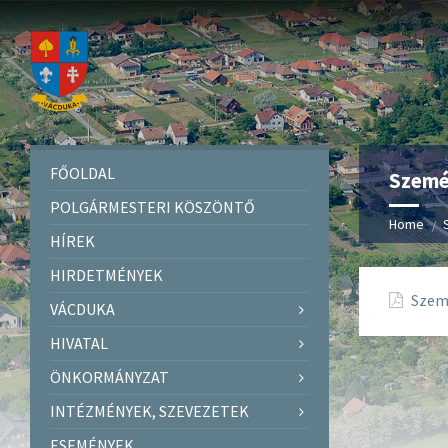
FŐOLDAL
Személ
POLGÁRMESTERI KÖSZÖNTŐ
Home
HÍREK
HIRDETMÉNYEK
Szemé
VÁCDUKA
HIVATAL
ÖNKORMÁNYZAT
INTÉZMÉNYEK, SZEVEZETEK
ESEMÉNYEK