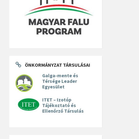
ÖNKORMÁNYZAT TÁRSULÁSAI
Galga-mente és
Térsége Leader
Egyesület
ITET – Izotóp
Tájékoztató és
Ellenőrző Társulás