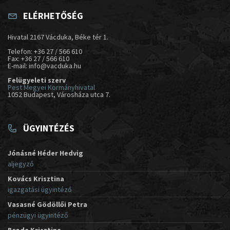
ELÉRHETŐSÉG
Hivatal 2167 Vácduka, Béke tér 1.
Telefon: +36 27 / 566 610
Fax: +36 27 / 566 610
E-mail: info@vacduka.hu
Felügyeleti szerv
Pest Megyei Kormányhivatal
1052 Budapest, Városháza utca 7.
ÜGYINTÉZÉS
Jónásné Héder Hedvig
aljegyző
Kovács Krisztina
igazgatási ügyintéző
Vasasné Gödöllői Petra
pénzügyi ügyintéző
Broda Krisztina