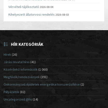
Vérvételi tájékoztató
2026-08-04
Kihelyezett állatorvosi rendelés
2026-08-03
HÍR KATEGÓRIÁK
Hírek
(26)
Járási Hivatal hírei
(41)
Közérdekű információk
(1 060)
Meghívók/rendezvények
(391)
Önkormányzati épületek energetikai korszerűsítése
(2)
Pályázatok
(82)
Uncategorized @hu
(14)