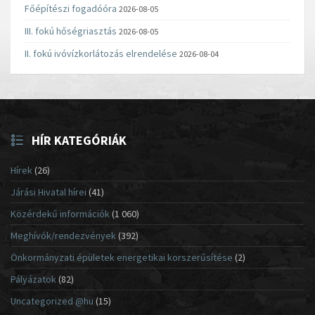
Főépítészi fogadóóra
2026-08-05
III. fokú hőségriasztás
2026-08-05
II. fokú ivóvízkorlátozás elrendelése
2026-08-04
HÍR KATEGÓRIÁK
Hírek
(26)
Járási Hivatal hírei
(41)
Közérdekű információk
(1 060)
Meghívók/rendezvények
(392)
Önkormányzati épületek energetikai korszerűsítése
(2)
Pályázatok
(82)
Uncategorized @hu
(15)