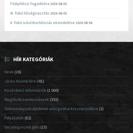
Főépítészi fogadóóra
2026-08-05
III. fokú hőségriasztás
2026-08-05
II. fokú ivóvízkorlátozás elrendelése
2026-08-04
HÍR KATEGÓRIÁK
Hírek
(26)
Járási Hivatal hírei
(41)
Közérdekű információk
(1 060)
Meghívók/rendezvények
(392)
Önkormányzati épületek energetikai korszerűsítése
(2)
Pályázatok
(82)
Uncategorized @hu
(15)