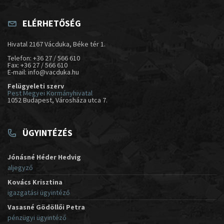
ELÉRHETŐSÉG
Hivatal 2167 Vácduka, Béke tér 1.
Telefon: +36 27 / 566 610
Fax: +36 27 / 566 610
E-mail: info@vacduka.hu
Felügyeleti szerv
Pest Megyei Kormányhivatal
1052 Budapest, Városháza utca 7.
ÜGYINTÉZÉS
Jónásné Héder Hedvig
aljegyző
Kovács Krisztina
igazgatási ügyintéző
Vasasné Gödöllői Petra
pénzügyi ügyintéző