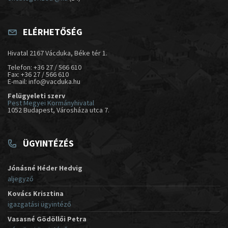
ELÉRHETŐSÉG
Hivatal 2167 Vácduka, Béke tér 1.
Telefon: +36 27 / 566 610
Fax: +36 27 / 566 610
E-mail: info@vacduka.hu
Felügyeleti szerv
Pest Megyei Kormányhivatal
1052 Budapest, Városháza utca 7.
ÜGYINTÉZÉS
Jónásné Héder Hedvig
aljegyző
Kovács Krisztina
igazgatási ügyintéző
Vasasné Gödöllői Petra