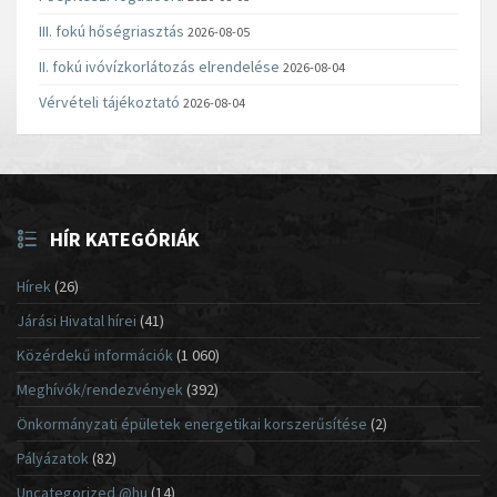
III. fokú hőségriasztás
2026-08-05
II. fokú ivóvízkorlátozás elrendelése
2026-08-04
Vérvételi tájékoztató
2026-08-04
HÍR KATEGÓRIÁK
Hírek
(26)
Járási Hivatal hírei
(41)
Közérdekű információk
(1 060)
Meghívók/rendezvények
(392)
Önkormányzati épületek energetikai korszerűsítése
(2)
Pályázatok
(82)
Uncategorized @hu
(14)