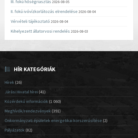
III. fokú hőségriasztás
2026-08-05
II. fokú ivóvízkorlátozás elrendelése
2026-08-04
Vérvételi tájékoztató
2026-08-04
Kihelyezett állatorvosi rendelés
2026-08-03
HÍR KATEGÓRIÁK
Hírek
(26)
Járási Hivatal hírei
(41)
Közérdekű információk
(1 060)
Meghívók/rendezvények
(391)
Önkormányzati épületek energetikai korszerűsítése
(2)
Pályázatok
(82)