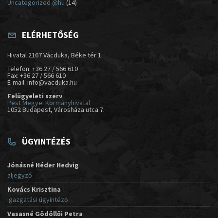
Uncategorized @hu
(14)
ELÉRHETŐSÉG
Hivatal 2167 Vácduka, Béke tér 1.
Telefon: +36 27 / 566 610
Fax: +36 27 / 566 610
E-mail: info@vacduka.hu
Felügyeleti szerv
Pest Megyei Kormányhivatal
1052 Budapest, Városháza utca 7.
ÜGYINTÉZÉS
Jónásné Héder Hedvig
aljegyző
Kovács Krisztina
igazgatási ügyintéző
Vasasné Gödöllői Petra