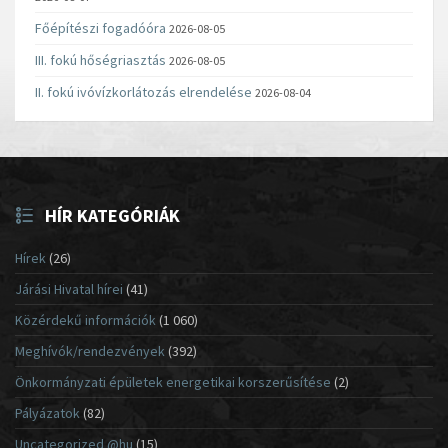
Főépítészi fogadóóra
2026-08-05
III. fokú hőségriasztás
2026-08-05
II. fokú ivóvízkorlátozás elrendelése
2026-08-04
HÍR KATEGÓRIÁK
Hírek
(26)
Járási Hivatal hírei
(41)
Közérdekű információk
(1 060)
Meghívók/rendezvények
(392)
Önkormányzati épületek energetikai korszerűsítése
(2)
Pályázatok
(82)
Uncategorized @hu
(15)