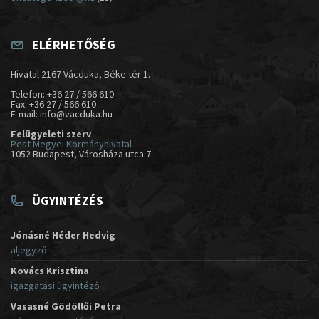
ELÉRHETŐSÉG
Hivatal 2167 Vácduka, Béke tér 1.
Telefon: +36 27 / 566 610
Fax: +36 27 / 566 610
E-mail: info@vacduka.hu
Felügyeleti szerv
Pest Megyei Kormányhivatal
1052 Budapest, Városháza utca 7.
ÜGYINTÉZÉS
Jónásné Héder Hedvig
aljegyző
Kovács Krisztina
igazgatási ügyintéző
Vasasné Gödöllői Petra