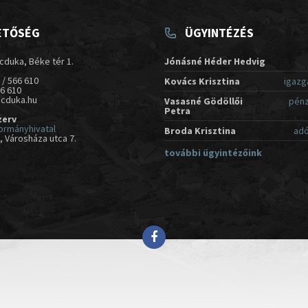
ETŐSÉG
ÜGYINTÉZÉS
cduka, Béke tér 1.
Jónásné Héder Hedvig
 / 566 610
Kovács Krisztina
igazg
66 610
acduka.hu
Vasasné Gödöllői
pénz
Petra
zerv
ormányhivatal
Broda Krisztina
adó
 Városháza utca 7.
további ügyintézőink