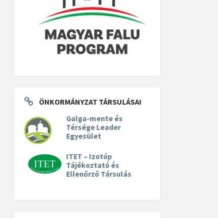
ÖNKORMÁNYZAT TÁRSULÁSAI
Galga-mente és
Térsége Leader
Egyesület
ITET – Izotóp
Tájékoztató és
Ellenőrző Társulás