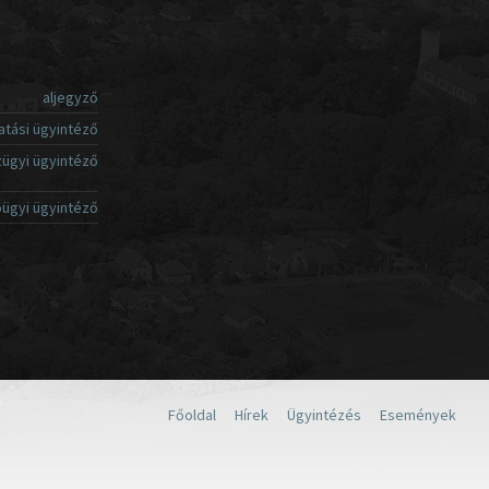
aljegyző
atási ügyintéző
ügyi ügyintéző
ügyi ügyintéző
Főoldal
Hírek
Ügyintézés
Események