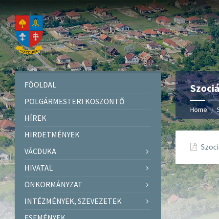
FŐOLDAL
Szociá
POLGÁRMESTERI KÖSZÖNTŐ
Home
HÍREK
HIRDETMÉNYEK
Szoci
VÁCDUKA
HIVATAL
ÖNKORMÁNYZAT
INTÉZMÉNYEK, SZEVEZETEK
ESEMÉNYEK