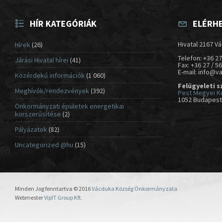
HÍR KATEGÓRIÁK
ELÉRH
Hivatal 2167 Vá
Hírek
(26)
Telefon: +36 27
Járási Hivatal hírei
(41)
Fax: +36 27 / 5
E-mail: info@v
Közérdekű információk
(1 060)
Felügyeleti s
Meghívók/rendezvények
(392)
Pest Megyei K
1052 Budapest,
Önkormányzati épületek energetikai
korszerűsítése
(2)
Pályázatok
(82)
Uncategorized @hu
(15)
Minden Jog fenntartva © 2016
Vácduka Község Önkormányzata
Webmester
VipIT Group Kft.