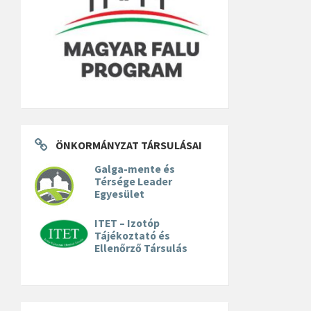
ÖNKORMÁNYZAT TÁRSULÁSAI
Galga-mente és
Térsége Leader
Egyesület
ITET – Izotóp
Tájékoztató és
Ellenőrző Társulás