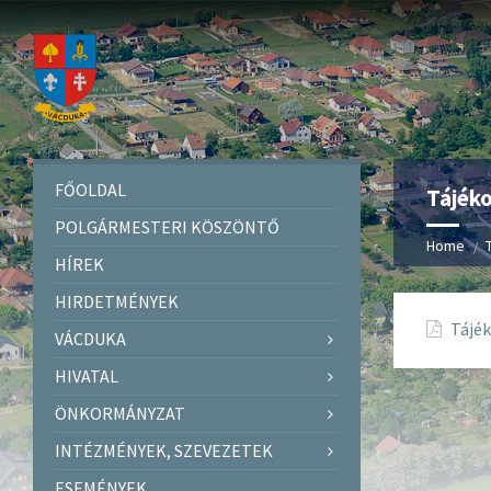
FŐOLDAL
Tájéko
POLGÁRMESTERI KÖSZÖNTŐ
Home
HÍREK
HIRDETMÉNYEK
Tájék
VÁCDUKA
HIVATAL
ÖNKORMÁNYZAT
INTÉZMÉNYEK, SZEVEZETEK
ESEMÉNYEK