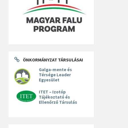
ÖNKORMÁNYZAT TÁRSULÁSAI
Galga-mente és
Térsége Leader
Egyesület
ITET – Izotóp
Tájékoztató és
Ellenőrző Társulás