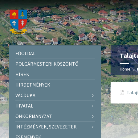
FŐOLDAL
Talajt
POLGÁRMESTERI KÖSZÖNTŐ
Home
HÍREK
HIRDETMÉNYEK
Talaj
VÁCDUKA
HIVATAL
ÖNKORMÁNYZAT
INTÉZMÉNYEK, SZEVEZETEK
ESEMÉNYEK