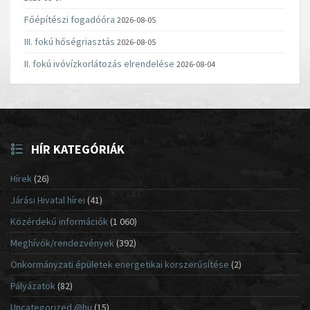
Főépítészi fogadóóra
2026-08-05
III. fokú hőségriasztás
2026-08-05
II. fokú ivóvízkorlátozás elrendelése
2026-08-04
HÍR KATEGÓRIÁK
Hírek
(26)
Járási Hivatal hírei
(41)
Közérdekű információk
(1 060)
Meghívók/rendezvények
(392)
Önkormányzati épületek energetikai korszerűsítése
(2)
Pályázatok
(82)
Uncategorized @hu
(15)