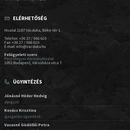
ELÉRHETŐSÉG
Hivatal 2167 Vácduka, Béke tér 1.
Telefon: +36 27 / 566 610
Fax: +36 27 / 566 610
E-mail: info@vacduka.hu
Felügyeleti szerv
Pest Megyei Kormányhivatal
1052 Budapest, Városháza utca 7.
ÜGYINTÉZÉS
Jónásné Héder Hedvig
aljegyző
Kovács Krisztina
igazgatási ügyintéző
Vasasné Gödöllői Petra