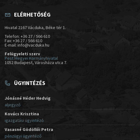
ELÉRHETŐSÉG
Hivatal 2167 Vácduka, Béke tér 1.
Telefon: +36 27 / 566 610
Fax: +36 27 / 566 610
E-mail: info@vacduka.hu
Felügyeleti szerv
Pest Megyei Kormányhivatal
1052 Budapest, Városháza utca 7.
ÜGYINTÉZÉS
Jónásné Héder Hedvig
aljegyző
Kovács Krisztina
igazgatási ügyintéző
Vasasné Gödöllői Petra
pénzügyi ügyintéző