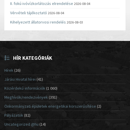
II. fokú ivóvízkorlátozás elrendelése
2026-08-04
Vérvételi tájékoztató
2026-08-04
Kihelyezett állatorvosi rendelés
2026-08-03
HÍR KATEGÓRIÁK
Hírek
(26)
Járási Hivatal hírei
(41)
Közérdekű információk
(1 060)
Meghívók/rendezvények
(391)
Önkormányzati épületek energetikai korszerűsítése
(2)
Pályázatok
(82)
Uncategorized @hu
(14)