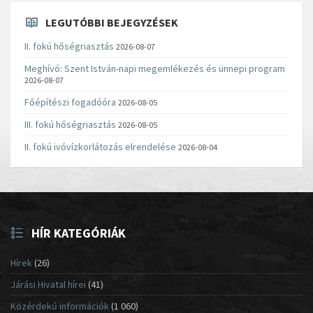
LEGUTÓBBI BEJEGYZÉSEK
II. fokú hőségriasztás
2026-08-07
Meghívó: Szent István-napi megemlékezés és ünnepi program
2026-08-07
Főépítészi fogadóóra
2026-08-05
III. fokú hőségriasztás
2026-08-05
II. fokú ivóvízkorlátozás elrendelése
2026-08-04
HÍR KATEGÓRIÁK
Hírek
(26)
Járási Hivatal hírei
(41)
Közérdekű információk
(1 060)