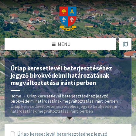
MENU
Űrlap keresetlevél beterjesztéséhez
jegyző birokvédelmi határozatának
megváltoztatása iránti perben
Home
Űrlap keresetlevél beterjesztéséhez jegyző
birokvédelmi határozatának megváltoztatása iránti perben
Űrlap keresetlevél beterjesztéséhez jegyző birokvédelmi
határozatának megváltoztatása iránti perben
Űrlap keresetlevél beterjesztéséhez jegyző