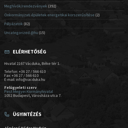
Meghívók/rendezvények
(392)
Önkormányzati épületek energetikai korszerűsítése
(2)
Pályázatok
(82)
Uncategorized @hu
(15)
ELÉRHETŐSÉG
Hivatal 2167 Vácduka, Béke tér 1.
Telefon: +36 27 / 566 610
Fax: +36 27 / 566 610
E-mail: info@vacduka.hu
Felügyeleti szerv
Pest Megyei Kormányhivatal
1052 Budapest, Városháza utca 7.
ÜGYINTÉZÉS
Jónásné Héder Hedvig