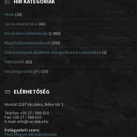
HÍR KATEGÓRIÁK
Hírek
(26)
Járási Hivatal hírei
(41)
Közérdekű információk
(1 060)
Meghívók/rendezvények
(392)
Önkormányzati épületek energetikai korszerűsítése
(2)
Pályázatok
(82)
Uncategorized @hu
(15)
ELÉRHETŐSÉG
Hivatal 2167 Vácduka, Béke tér 1.
Telefon: +36 27 / 566 610
Fax: +36 27 / 566 610
E-mail: info@vacduka.hu
Felügyeleti szerv
Pest Megyei Kormányhivatal