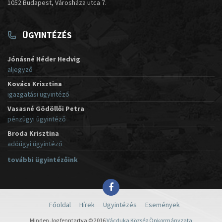
1052 Budapest, Városháza utca 7.
ÜGYINTÉZÉS
Jónásné Héder Hedvig
aljegyző
Kovács Krisztina
igazgatási ügyintéző
Vasasné Gödöllői Petra
pénzügyi ügyintéző
Broda Krisztina
adóügyi ügyintéző
további ügyintézőink
Főoldal
Hírek
Ügyintézés
Események
Minden Jog fenntartva © 2016
Vácduka Község Önkormányzata