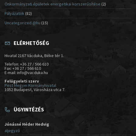
Önkormányzati épületek energetikai korszerűsítése
(2)
Pályázatok
(82)
Uncategorized @hu
(15)
ELÉRHETŐSÉG
Hivatal 2167 Vácduka, Béke tér 1.
Telefon: +36 27 / 566 610
Fax: +36 27 / 566 610
E-mail: info@vacduka.hu
Felügyeleti szerv
Pest Megyei Kormányhivatal
1052 Budapest, Városháza utca 7.
ÜGYINTÉZÉS
Jónásné Héder Hedvig
aljegyző