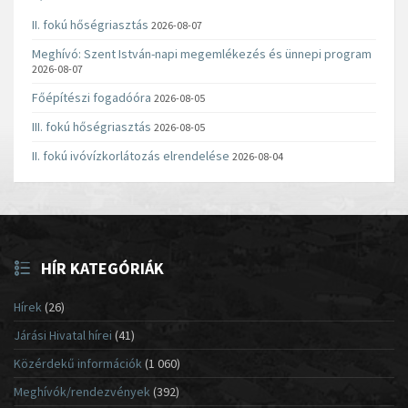
II. fokú hőségriasztás
2026-08-07
Meghívó: Szent István-napi megemlékezés és ünnepi program
2026-08-07
Főépítészi fogadóóra
2026-08-05
III. fokú hőségriasztás
2026-08-05
II. fokú ivóvízkorlátozás elrendelése
2026-08-04
HÍR KATEGÓRIÁK
Hírek
(26)
Járási Hivatal hírei
(41)
Közérdekű információk
(1 060)
Meghívók/rendezvények
(392)