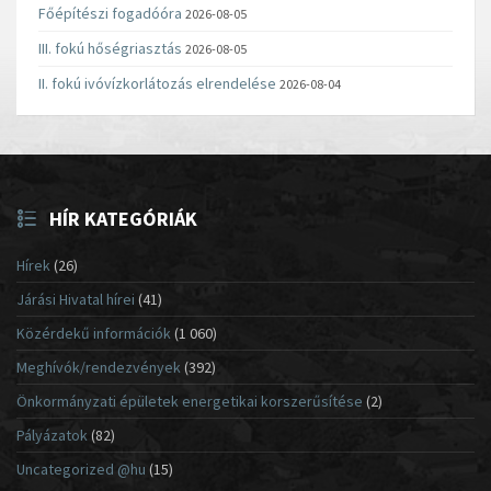
Főépítészi fogadóóra
2026-08-05
III. fokú hőségriasztás
2026-08-05
II. fokú ivóvízkorlátozás elrendelése
2026-08-04
HÍR KATEGÓRIÁK
Hírek
(26)
Járási Hivatal hírei
(41)
Közérdekű információk
(1 060)
Meghívók/rendezvények
(392)
Önkormányzati épületek energetikai korszerűsítése
(2)
Pályázatok
(82)
Uncategorized @hu
(15)