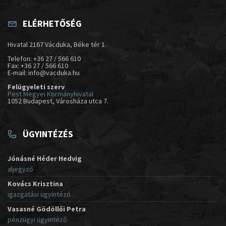
ELÉRHETŐSÉG
Hivatal 2167 Vácduka, Béke tér 1.
Telefon: +36 27 / 566 610
Fax: +36 27 / 566 610
E-mail: info@vacduka.hu
Felügyeleti szerv
Pest Megyei Kormányhivatal
1052 Budapest, Városháza utca 7.
ÜGYINTÉZÉS
Jónásné Héder Hedvig
aljegyző
Kovács Krisztina
igazgatási ügyintéző
Vasasné Gödöllői Petra
pénzügyi ügyintéző