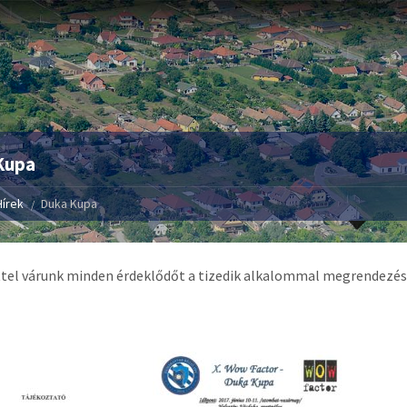
Kupa
Hírek
Duka Kupa
tel várunk minden érdeklődőt a tizedik alkalommal megrendezés