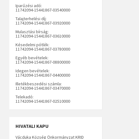
Iparűzési adó:
11742094-15441867-03540000
Talajterhelési díj:
11742094-15441867-03920000
Mulasztási bírság:
11742094-15441867-03610000
Késedelmi pótlék:
11742094-15441867-03780000
Egyéb bevételek:
11742094-15441867-08800000
Idegen bevételek:
11742094-15441867-04400000
Illetékbeszedési számla:
11742094-15441867-03470000
Telekadó:
11742094-15441867-02510000
HIVATALI KAPU
Vácduka Község Önkormányzat KRID