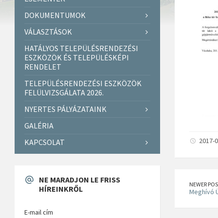
DOKUMENTUMOK
VÁLASZTÁSOK
HATÁLYOS TELEPÜLÉSRENDEZÉSI
ESZKÖZÖK ÉS TELEPÜLÉSKÉPI
RENDELET
TELEPÜLÉSRENDEZÉSI ESZKÖZÖK
FELÜLVIZSGÁLATA 2026.
NYERTES PÁLYÁZATAINK
GALÉRIA
2017-0
KAPCSOLAT
NE MARADJON LE FRISS
NEWER POS
HÍREINKRŐL
Meghívó Ü
E-mail cím