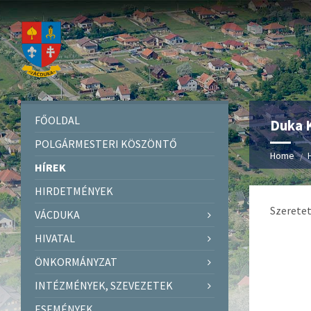
FŐOLDAL
Duka 
POLGÁRMESTERI KÖSZÖNTŐ
Home
HÍREK
HIRDETMÉNYEK
Szeretet
VÁCDUKA
HIVATAL
ÖNKORMÁNYZAT
INTÉZMÉNYEK, SZEVEZETEK
ESEMÉNYEK