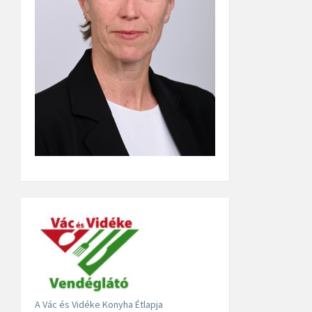
A Vác és Vidéke Konyha Étlapja