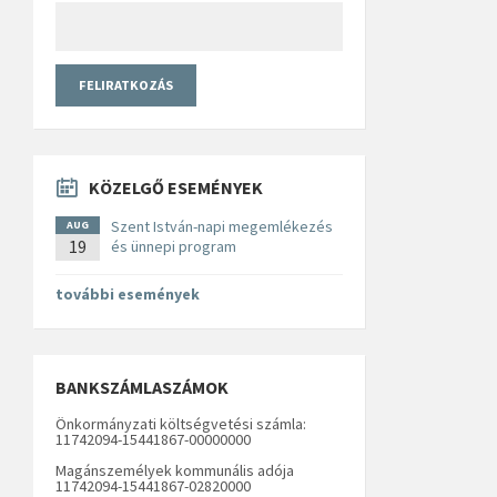
KÖZELGŐ ESEMÉNYEK
Szent István-napi megemlékezés
AUG
19
és ünnepi program
további események
BANKSZÁMLASZÁMOK
Önkormányzati költségvetési számla:
11742094-15441867-00000000
Magánszemélyek kommunális adója
11742094-15441867-02820000