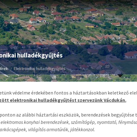
onikai hulladékgyűjtés
Hírek
Elektronikai hulladékgyűjtés
tünk védelme érdekében fontos a háztartásokban keletkező elek
özött elektronikai hulladékgyűjtést szervezünk Vácdukán.
ponton az alábbi háztartási eszközök, berendezések begyűjtése 
, elektromos konyhai berendezések, számítógép, nyomtató, fénymásoló
arkácsgépek, világítás armatúrák, játékkonzol.