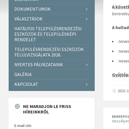
A követ
DOKUMENTUMOK
berendez
VÁLASZTÁSOK
A hulla
HATÁLYOS TELEPÜLÉSRENDEZÉSI
ESZKÖZÖK ÉS TELEPÜLÉSKÉPI
RENDELET
novem
TELEPÜLÉSRENDEZÉSI ESZKÖZÖK
novem
FELÜLVIZSGÁLATA 2026.
novem
NYERTES PÁLYÁZATAINK
GALÉRIA
Gyűjtőp
KAPCSOLAT
2021-1
NE MARADJON LE FRISS
HÍREINKRŐL
NEWER POS
Veszélyes
E-mail cím