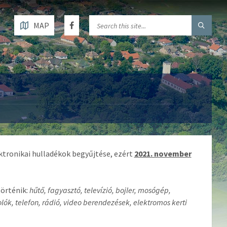
MAP
tronikai hulladékok begyűjtése, ezért
2021. november
történik:
hűtő, fagyasztó, televízió, bojler, mosógép,
k, telefon, rádió, video berendezések, elektromos kerti