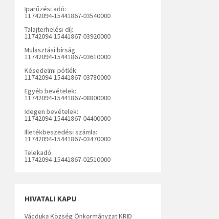
Iparűzési adó:
11742094-15441867-03540000
Talajterhelési díj:
11742094-15441867-03920000
Mulasztási bírság:
11742094-15441867-03610000
Késedelmi pótlék:
11742094-15441867-03780000
Egyéb bevételek:
11742094-15441867-08800000
Idegen bevételek:
11742094-15441867-04400000
Illetékbeszedési számla:
11742094-15441867-03470000
Telekadó:
11742094-15441867-02510000
HIVATALI KAPU
Vácduka Község Önkormányzat KRID