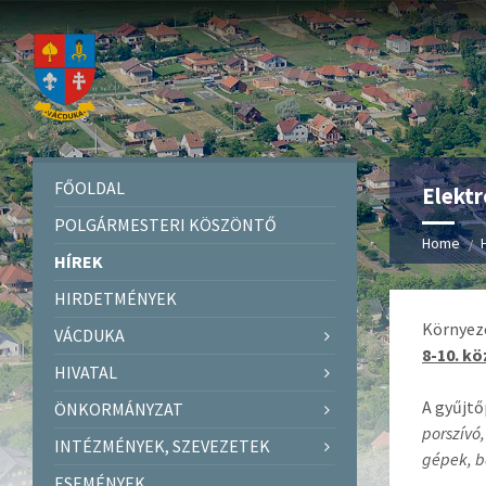
FŐOLDAL
Elektr
POLGÁRMESTERI KÖSZÖNTŐ
Home
HÍREK
HIRDETMÉNYEK
Környeze
VÁCDUKA
8-10. k
HIVATAL
A gyűjtő
ÖNKORMÁNYZAT
porszívó
INTÉZMÉNYEK, SZEVEZETEK
gépek, b
ESEMÉNYEK