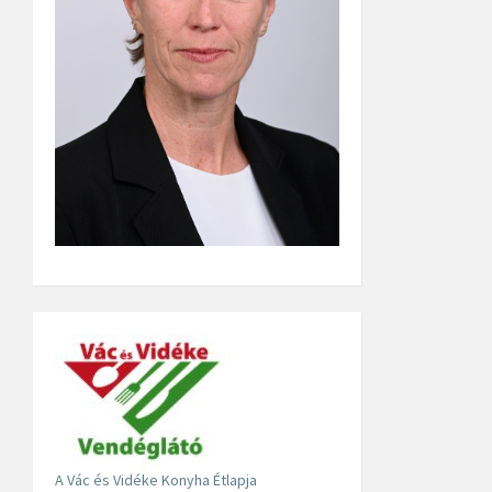
A Vác és Vidéke Konyha Étlapja