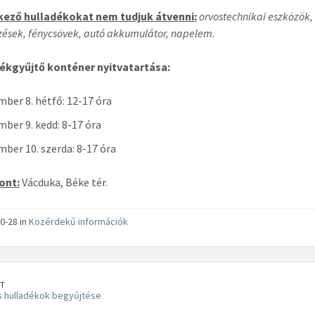
kező hulladékokat
nem tudjuk átvenni:
orvostechnikai eszközök, 
ések, fénycsövek, autó akkumulátor, napelem.
dékgyűjtő konténer nyitvatartása:
ber 8. hétfő: 12-17 óra
ber 9. kedd: 8-17 óra
ber 10. szerda: 8-17 óra
ont:
Vácduka, Béke tér.
0-28 in
Közérdekű információk
T
 hulladékok begyűjtése