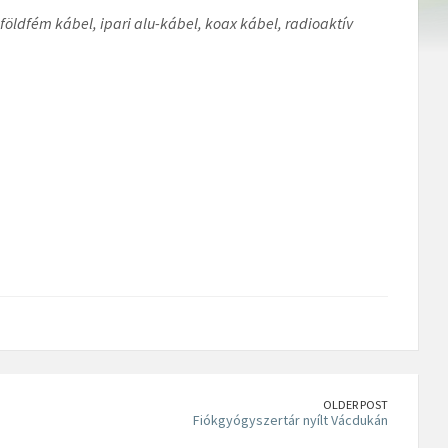
földfém kábel, ipari alu-kábel, koax kábel, radioaktív
OLDER POST
Fiókgyógyszertár nyílt Vácdukán