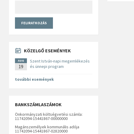
KÖZELGŐ ESEMÉNYEK
Szent István-napi megemlékezés
AUG
19
és ünnepi program
további események
BANKSZÁMLASZÁMOK
Önkormányzati költségvetési számla:
11742094-15441867-00000000
Magánszemélyek kommunális adója
11742094-15441867-02820000