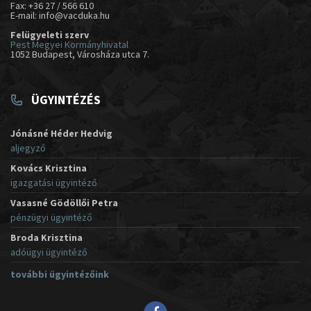
Fax: +36 27 / 566 610
E-mail: info@vacduka.hu
Felügyeleti szerv
Pest Megyei Kormányhivatal
1052 Budapest, Városháza utca 7.
ÜGYINTÉZÉS
Jónásné Héder Hedvig
aljegyző
Kovács Krisztina
igazgatási ügyintéző
Vasasné Gödöllői Petra
pénzügyi ügyintéző
Broda Krisztina
adóügyi ügyintéző
további ügyintézőink