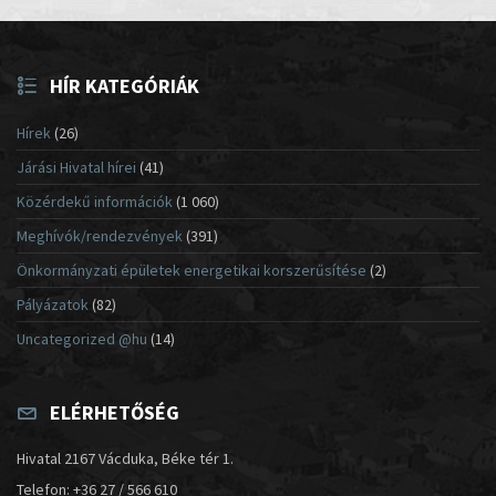
HÍR KATEGÓRIÁK
Hírek
(26)
Járási Hivatal hírei
(41)
Közérdekű információk
(1 060)
Meghívók/rendezvények
(391)
Önkormányzati épületek energetikai korszerűsítése
(2)
Pályázatok
(82)
Uncategorized @hu
(14)
ELÉRHETŐSÉG
Hivatal 2167 Vácduka, Béke tér 1.
Telefon: +36 27 / 566 610