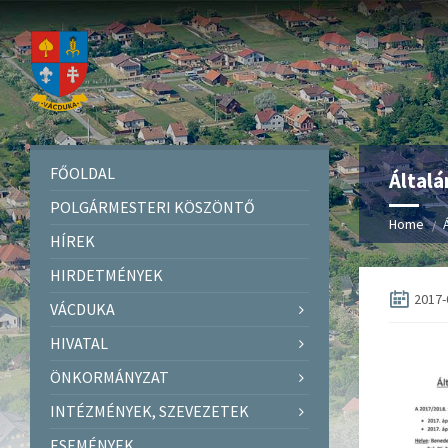
FŐOLDAL
Általá
POLGÁRMESTERI KÖSZÖNTŐ
Home
HÍREK
HIRDETMÉNYEK
2017-
VÁCDUKA
HIVATAL
ÖNKORMÁNYZAT
INTÉZMÉNYEK, SZEVEZETEK
ESEMÉNYEK