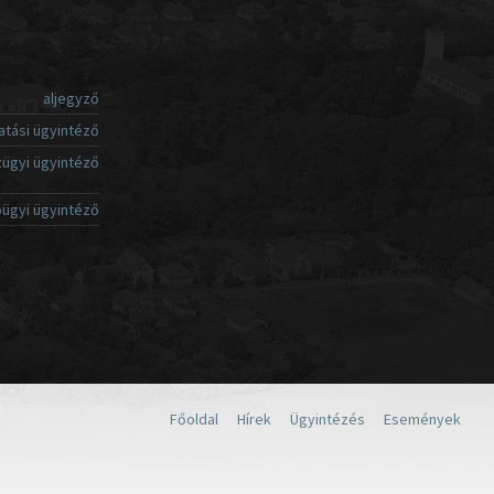
aljegyző
atási ügyintéző
ügyi ügyintéző
ügyi ügyintéző
Főoldal
Hírek
Ügyintézés
Események