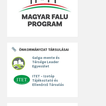
ÖNKORMÁNYZAT TÁRSULÁSAI
Galga-mente és
Térsége Leader
Egyesület
ITET – Izotóp
Tájékoztató és
Ellenőrző Társulás