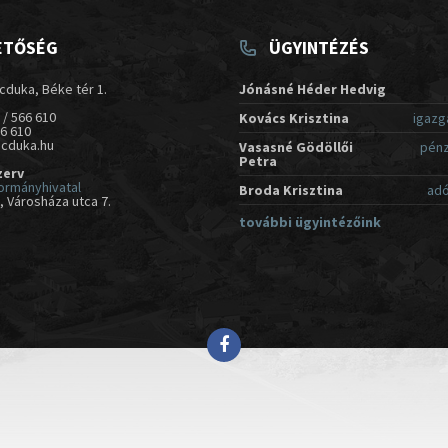
ETŐSÉG
ÜGYINTÉZÉS
cduka, Béke tér 1.
Jónásné Héder Hedvig
 / 566 610
Kovács Krisztina
igazg
66 610
acduka.hu
Vasasné Gödöllői
pénz
Petra
zerv
ormányhivatal
Broda Krisztina
adó
 Városháza utca 7.
további ügyintézőink