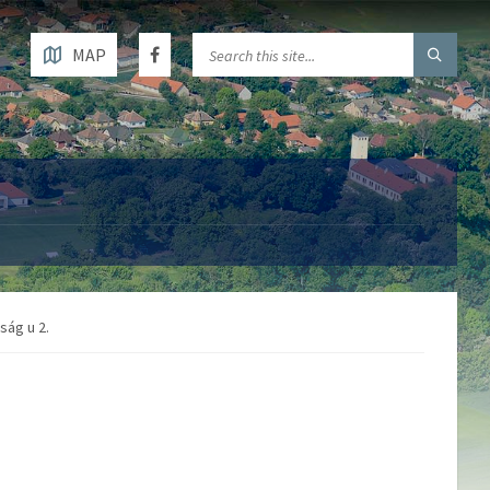
MAP
ság u 2.