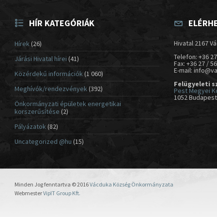
HÍR KATEGÓRIÁK
ELÉRH
Hivatal 2167 Vá
Hírek
(26)
Telefon: +36 27
Járási Hivatal hírei
(41)
Fax: +36 27 / 5
E-mail: info@v
Közérdekű információk
(1 060)
Felügyeleti s
Meghívók/rendezvények
(392)
Pest Megyei K
1052 Budapest,
Önkormányzati épületek energetikai
korszerűsítése
(2)
Pályázatok
(82)
Uncategorized @hu
(15)
Minden Jog fenntartva © 2016
Vácduka Község Önkormányzata
Webmester
VipIT Group Kft.