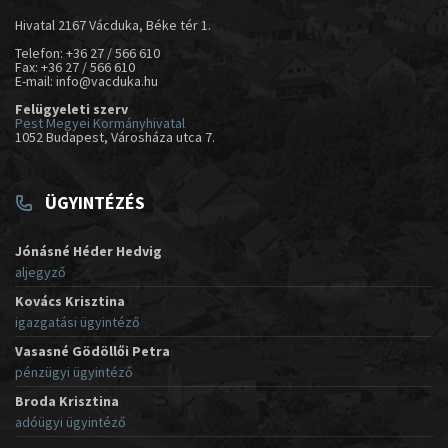
Hivatal 2167 Vácduka, Béke tér 1.
Telefon: +36 27 / 566 610
Fax: +36 27 / 566 610
E-mail: info@vacduka.hu
Felügyeleti szerv
Pest Megyei Kormányhivatal
1052 Budapest, Városháza utca 7.
ÜGYINTÉZÉS
Jónásné Héder Hedvig
aljegyző
Kovács Krisztina
igazgatási ügyintéző
Vasasné Gödöllői Petra
pénzügyi ügyintéző
Broda Krisztina
adóügyi ügyintéző