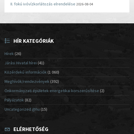
II. fokú ivóvízkorlátozás elrendelése
2026-08-04
HÍR KATEGÓRIÁK
Hírek
(26)
Járási Hivatal hírei
(41)
Közérdekű információk
(1 060)
Meghívók/rendezvények
(392)
Önkormányzati épületek energetikai korszerűsítése
(2)
Pályázatok
(82)
Uncategorized @hu
(15)
ELÉRHETŐSÉG