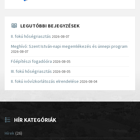
LEGUTÓBBI BEJEGYZÉSEK
II. fokú hőségriasztás
2026-08-07
Meghívó: Szent István-napi megemlékezés és ünnepi program
2026-08-07
Főépítészi fogadóóra
2026-08-05
III. fokú hőségriasztás
2026-08-05
II. fokú ivóvízkorlátozás elrendelése
2026-08-04
HÍR KATEGÓRIÁK
Hírek
(26)