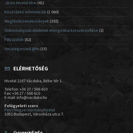
Járási Hivatal hírei
(41)
Közérdekű információk
(1 060)
Meghívók/rendezvények
(392)
Önkormányzati épületek energetikai korszerűsítése
(2)
Pályázatok
(82)
Uncategorized @hu
(15)
ELÉRHETŐSÉG
Hivatal 2167 Vácduka, Béke tér 1.
Telefon: +36 27 / 566 610
Fax: +36 27 / 566 610
E-mail: info@vacduka.hu
Felügyeleti szerv
Pest Megyei Kormányhivatal
1052 Budapest, Városháza utca 7.