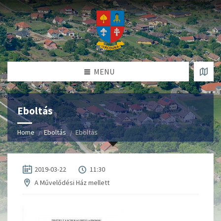
MENU
Eboltás
Home
Eboltás
Eboltás
2019-03-22
11:30
A Művelődési Ház mellett