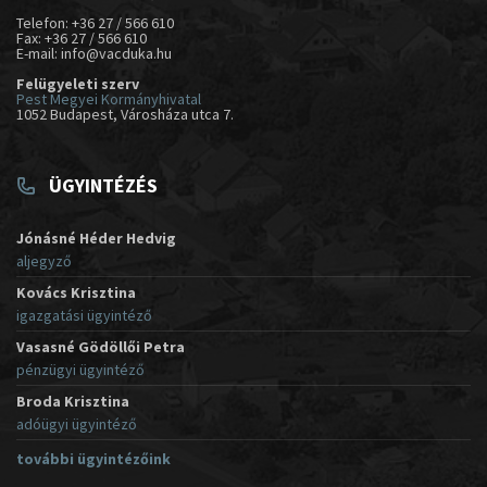
Telefon: +36 27 / 566 610
Fax: +36 27 / 566 610
E-mail: info@vacduka.hu
Felügyeleti szerv
Pest Megyei Kormányhivatal
1052 Budapest, Városháza utca 7.
ÜGYINTÉZÉS
Jónásné Héder Hedvig
aljegyző
Kovács Krisztina
igazgatási ügyintéző
Vasasné Gödöllői Petra
pénzügyi ügyintéző
Broda Krisztina
adóügyi ügyintéző
további ügyintézőink