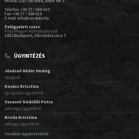
Hivatal 2167 Vácduka, Béke tér 1.
Telefon: +36 27 / 566 610
Fax: +36 27 / 566 610
E-mail: info@vacduka.hu
Felügyeleti szerv
Pest Megyei Kormányhivatal
1052 Budapest, Városháza utca 7.
ÜGYINTÉZÉS
Jónásné Héder Hedvig
aljegyző
Kovács Krisztina
igazgatási ügyintéző
Vasasné Gödöllői Petra
pénzügyi ügyintéző
Broda Krisztina
adóügyi ügyintéző
további ügyintézőink