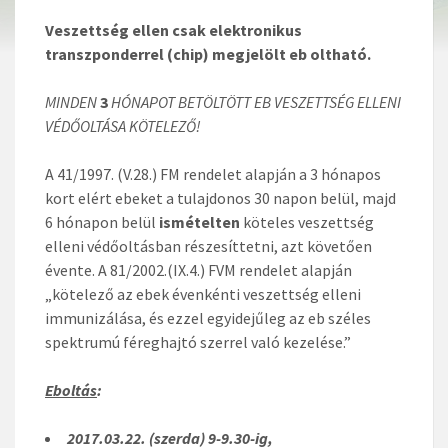
Veszettség ellen csak elektronikus
transzponderrel (chip) megjelölt eb oltható.
MINDEN
3
HÓNAPOT BETÖLTÖTT EB VESZETTSÉG ELLENI
VÉDŐOLTÁSA KÖTELEZŐ!
A 41/1997. (V.28.) FM rendelet alapján a 3 hónapos
kort elért ebeket a tulajdonos 30 napon belül, majd
6 hónapon belül
ismételten
köteles veszettség
elleni védőoltásban részesíttetni, azt követően
évente. A 81/2002.(IX.4.) FVM rendelet alapján
„kötelező az ebek évenkénti veszettség elleni
immunizálása, és ezzel egyidejűleg az eb széles
spektrumú féreghajtó szerrel való kezelése.”
Eboltás
:
2017.03.22. (szerda) 9-9.30-ig,