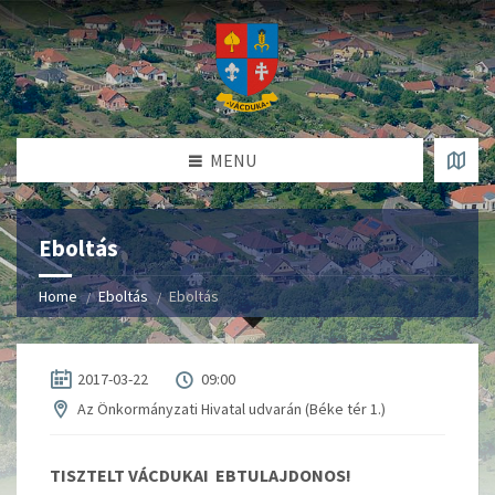
MENU
Eboltás
Home
Eboltás
Eboltás
2017-03-22
09:00
Az Önkormányzati Hivatal udvarán (Béke tér 1.)
TISZTELT VÁCDUKAI EBTULAJDONOS!