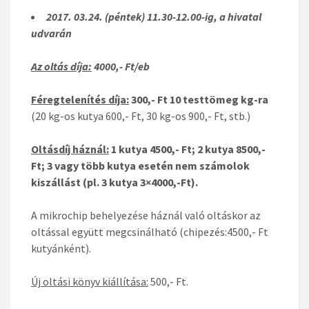
2017. 03.24. (péntek) 11.30-12.00-ig, a hivatal
udvarán
Az oltás díja:
4000,- Ft/eb
Féregtelenítés díja:
300,- Ft 10 testtömeg kg-ra
(20 kg-os kutya 600,- Ft, 30 kg-os 900,- Ft, stb.)
Oltásdíj háznál:
1 kutya 4500,- Ft; 2 kutya 8500,-
Ft; 3 vagy több kutya esetén nem számolok
kiszállást (pl. 3 kutya 3×4000,-Ft).
A mikrochip behelyezése háznál való oltáskor az
oltással együtt megcsinálható (chipezés:4500,- Ft
kutyánként).
Új oltási könyv kiállítása:
500,- Ft.