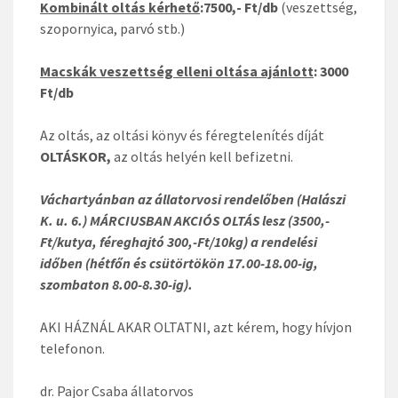
Kombinált oltás kérhető
:7500,- Ft/db
(veszettség,
szopornyica, parvó stb.)
Macskák veszettség elleni oltása ajánlott
: 3000
Ft/db
Az oltás, az oltási könyv és féregtelenítés díját
OLTÁSKOR,
az oltás helyén kell befizetni.
Váchartyánban az állatorvosi rendelőben (Halászi
K. u. 6.) MÁRCIUSBAN AKCIÓS OLTÁS lesz (3500,-
Ft/kutya, féreghajtó 300,-Ft/10kg) a rendelési
időben (hétfőn és csütörtökön 17.00-18.00-ig,
szombaton 8.00-8.30-ig).
AKI HÁZNÁL AKAR OLTATNI, azt kérem, hogy hívjon
telefonon.
dr. Pajor Csaba állatorvos