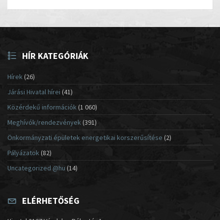
HÍR KATEGÓRIÁK
Hírek
(26)
Járási Hivatal hírei
(41)
Közérdekű információk
(1 060)
Meghívók/rendezvények
(391)
Önkormányzati épületek energetikai korszerűsítése
(2)
Pályázatok
(82)
Uncategorized @hu
(14)
ELÉRHETŐSÉG