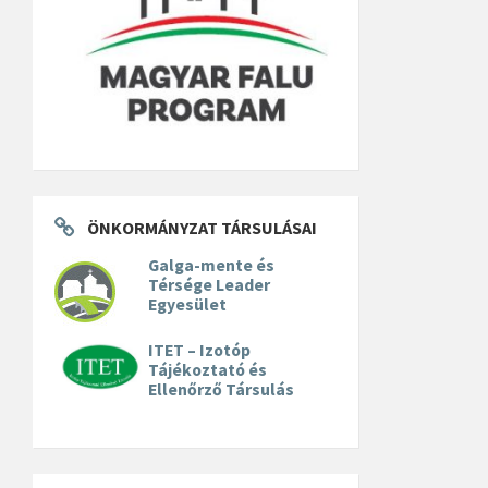
ÖNKORMÁNYZAT TÁRSULÁSAI
Galga-mente és
Térsége Leader
Egyesület
ITET – Izotóp
Tájékoztató és
Ellenőrző Társulás