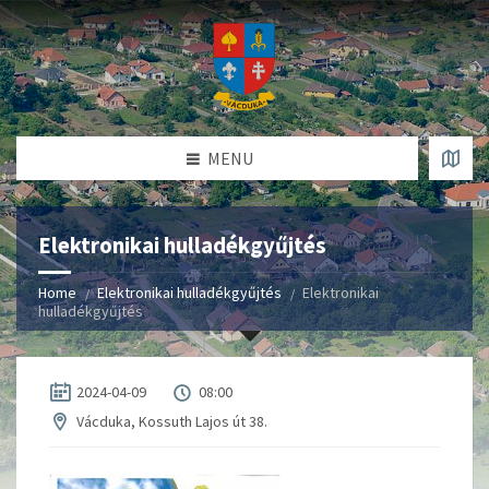
MENU
Elektronikai hulladékgyűjtés
Home
Elektronikai hulladékgyűjtés
Elektronikai
hulladékgyűjtés
2024-04-09
08:00
Vácduka, Kossuth Lajos út 38.