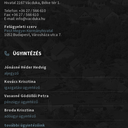
Hivatal 2167 Vácduka, Béke tér 1.
Telefon: +36 27 / 566 610
Fax: +36 27 / 566 610
E-mail: info@vacduka.hu
Felügyeleti szerv
Pest Megyei Kormányhivatal
1052 Budapest, Városháza utca 7.
ÜGYINTÉZÉS
Jónásné Héder Hedvig
aljegyző
Kovács Krisztina
igazgatási ügyintéző
Vasasné Gödöllői Petra
pénzügyi ügyintéző
Broda Krisztina
adóügyi ügyintéző
további ügyintézőink