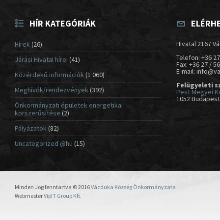
HÍR KATEGÓRIÁK
ELÉRH
Hivatal 2167 Vá
Hírek
(26)
Telefon: +36 27
Járási Hivatal hírei
(41)
Fax: +36 27 / 5
E-mail: info@v
Közérdekű információk
(1 060)
Felügyeleti s
Meghívók/rendezvények
(392)
Pest Megyei K
1052 Budapest,
Önkormányzati épületek energetikai
korszerűsítése
(2)
Pályázatok
(82)
Uncategorized @hu
(15)
Minden Jog fenntartva © 2016
Vácduka Község Önkormányzata
Webmester
VipIT Group Kft.