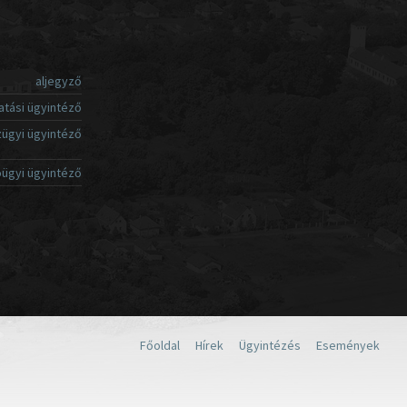
aljegyző
atási ügyintéző
ügyi ügyintéző
ügyi ügyintéző
Főoldal
Hírek
Ügyintézés
Események