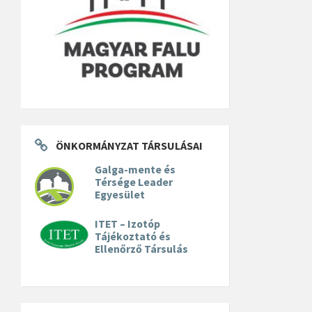
ÖNKORMÁNYZAT TÁRSULÁSAI
Galga-mente és
Térsége Leader
Egyesület
ITET – Izotóp
Tájékoztató és
Ellenőrző Társulás