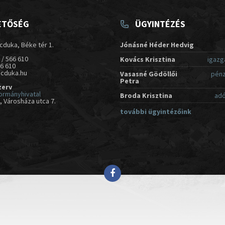
ETŐSÉG
ÜGYINTÉZÉS
cduka, Béke tér 1.
Jónásné Héder Hedvig
 / 566 610
Kovács Krisztina
igazg
66 610
acduka.hu
Vasasné Gödöllői
pénz
Petra
zerv
ormányhivatal
Broda Krisztina
adó
 Városháza utca 7.
további ügyintézőink