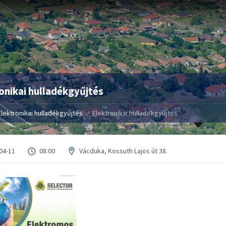
onikai hulladékgyűjtés
Elektronikai hulladékgyűjtés
Elektronikai hulladékgyűjtés
04-11
08:00
Vácduka, Kossuth Lajos út 38.