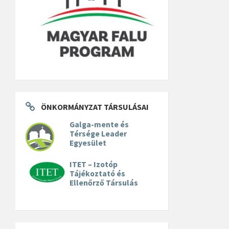
ÖNKORMÁNYZAT TÁRSULÁSAI
Galga-mente és
Térsége Leader
Egyesület
ITET – Izotóp
Tájékoztató és
Ellenőrző Társulás