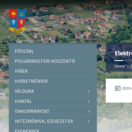
FŐOLDAL
Elektr
POLGÁRMESTERI KÖSZÖNTŐ
Home
HÍREK
HIRDETMÉNYEK
2020-
VÁCDUKA
HIVATAL
ÖNKORMÁNYZAT
INTÉZMÉNYEK, SZEVEZETEK
ESEMÉNYEK