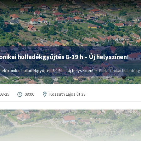
onikai hulladékgyűjtés 8-19 h – Új helyszínen!
Elektronikai hulladékgyűjtés 8-19 h – Új helyszínen!
Elektronikai hulladékgy
03-25
08:00
Kossuth Lajos út 38.