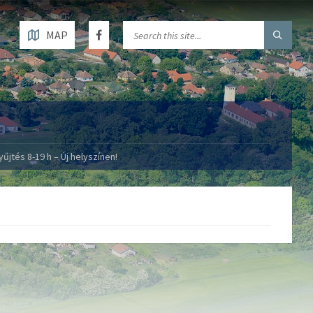
MAP
űjtés 8-19 h – Új helyszínen!