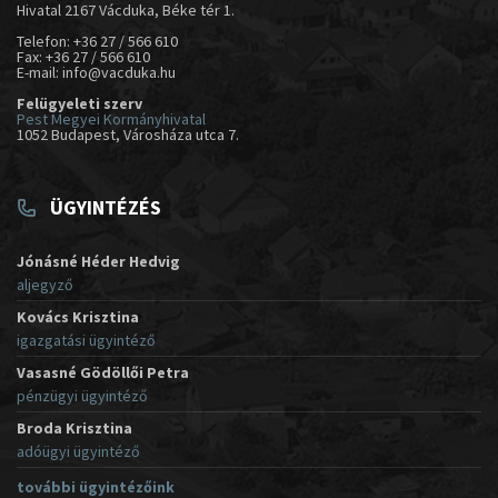
Hivatal 2167 Vácduka, Béke tér 1.
Telefon: +36 27 / 566 610
Fax: +36 27 / 566 610
E-mail: info@vacduka.hu
Felügyeleti szerv
Pest Megyei Kormányhivatal
1052 Budapest, Városháza utca 7.
ÜGYINTÉZÉS
Jónásné Héder Hedvig
aljegyző
Kovács Krisztina
igazgatási ügyintéző
Vasasné Gödöllői Petra
pénzügyi ügyintéző
Broda Krisztina
adóügyi ügyintéző
további ügyintézőink