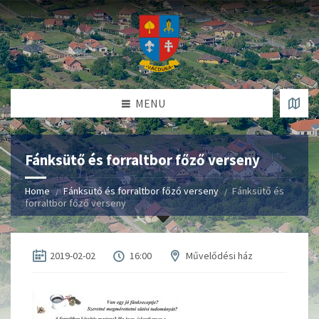
MENU
Fánksütő és forraltbor főző verseny
Home
Fánksütő és forraltbor főző verseny
Fánksütő és
forraltbor főző verseny
2019-02-02
16:00
Művelődési ház