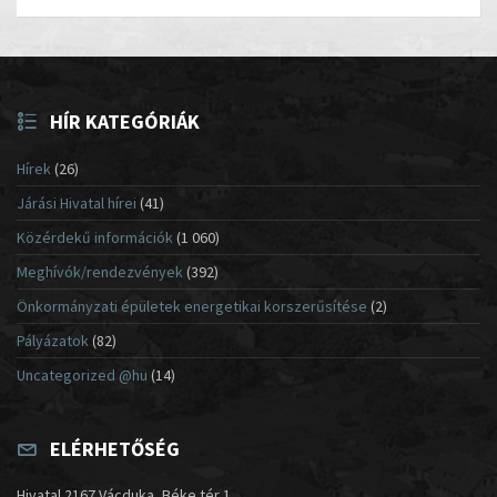
HÍR KATEGÓRIÁK
Hírek
(26)
Járási Hivatal hírei
(41)
Közérdekű információk
(1 060)
Meghívók/rendezvények
(392)
Önkormányzati épületek energetikai korszerűsítése
(2)
Pályázatok
(82)
Uncategorized @hu
(14)
ELÉRHETŐSÉG
Hivatal 2167 Vácduka, Béke tér 1.