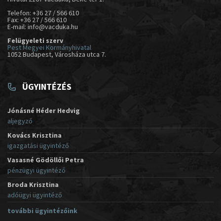
Telefon: +36 27 / 566 610
Fax: +36 27 / 566 610
E-mail: info@vacduka.hu
Felügyeleti szerv
Pest Megyei Kormányhivatal
1052 Budapest, Városháza utca 7.
ÜGYINTÉZÉS
Jónásné Héder Hedvig
aljegyző
Kovács Krisztina
igazgatási ügyintéző
Vasasné Gödöllői Petra
pénzügyi ügyintéző
Broda Krisztina
adóügyi ügyintéző
további ügyintézőink