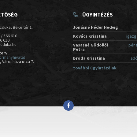
ETŐSÉG
ÜGYINTÉZÉS
cduka, Béke tér 1.
Jónásné Héder Hedvig
 / 566 610
Kovács Krisztina
igazg
66 610
acduka.hu
Vasasné Gödöllői
pénz
Petra
zerv
ormányhivatal
Broda Krisztina
adó
 Városháza utca 7.
további ügyintézőink