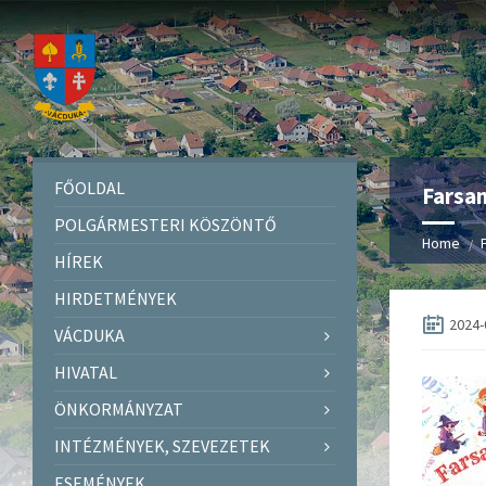
FŐOLDAL
Farsan
POLGÁRMESTERI KÖSZÖNTŐ
Home
HÍREK
HIRDETMÉNYEK
2024-
VÁCDUKA
HIVATAL
ÖNKORMÁNYZAT
INTÉZMÉNYEK, SZEVEZETEK
ESEMÉNYEK