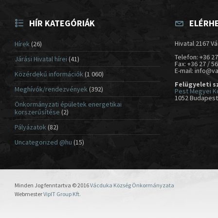
HÍR KATEGÓRIÁK
ELÉRH
Hivatal 2167 Vá
Hírek
(26)
Telefon: +36 27
Járási Hivatal hírei
(41)
Fax: +36 27 / 5
E-mail: info@v
Közérdekű információk
(1 060)
Felügyeleti s
Meghívók/rendezvények
(392)
Pest Megyei K
1052 Budapest,
Önkormányzati épületek energetikai
korszerűsítése
(2)
Pályázatok
(82)
Uncategorized @hu
(15)
Minden Jog fenntartva © 2016
Vácduka Község Önkormányzata
Webmester
VipIT Group Kft.