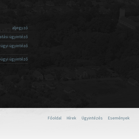
aljegyző
atási ügyintéző
ügyi ügyintéző
ügyi ügyintéző
Főoldal
Hírek
Ügyintézés
Események