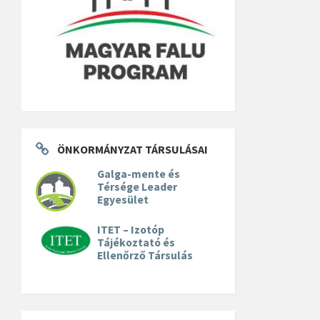
ÖNKORMÁNYZAT TÁRSULÁSAI
Galga-mente és
Térsége Leader
Egyesület
ITET – Izotóp
Tájékoztató és
Ellenőrző Társulás