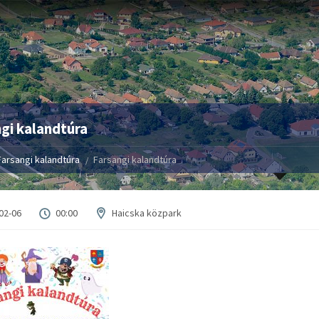
gi kalandtúra
Farsangi kalandtúra
Farsangi kalandtúra
02-06
00:00
Haicska közpark