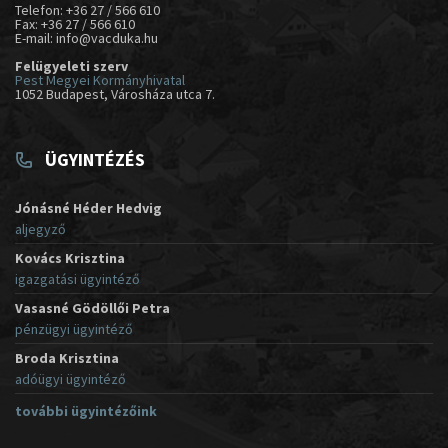
Telefon: +36 27 / 566 610
Fax: +36 27 / 566 610
E-mail: info@vacduka.hu
Felügyeleti szerv
Pest Megyei Kormányhivatal
1052 Budapest, Városháza utca 7.
ÜGYINTÉZÉS
Jónásné Héder Hedvig
aljegyző
Kovács Krisztina
igazgatási ügyintéző
Vasasné Gödöllői Petra
pénzügyi ügyintéző
Broda Krisztina
adóügyi ügyintéző
további ügyintézőink