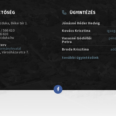
ETŐSÉG
ÜGYINTÉZÉS
cduka, Béke tér 1.
Jónásné Héder Hedvig
 / 566 610
Kovács Krisztina
igazg
66 610
acduka.hu
Vasasné Gödöllői
pénz
Petra
zerv
ormányhivatal
Broda Krisztina
adó
 Városháza utca 7.
további ügyintézőink