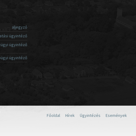
aljegyző
atási ügyintéző
ügyi ügyintéző
ügyi ügyintéző
Főoldal
Hírek
Ügyintézés
Események