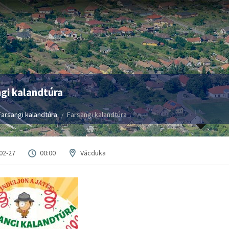
gi kalandtúra
Farsangi kalandtúra
Farsangi kalandtúra
02-27
00:00
Vácduka