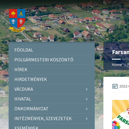
FŐOLDAL
Farsan
POLGÁRMESTERI KÖSZÖNTŐ
Home
HÍREK
HIRDETMÉNYEK
2022-
VÁCDUKA
HIVATAL
ÖNKORMÁNYZAT
INTÉZMÉNYEK, SZEVEZETEK
ESEMÉNYEK