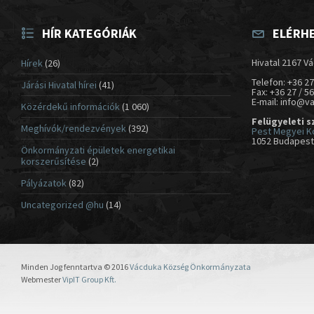
HÍR KATEGÓRIÁK
ELÉRH
Hivatal 2167 Vá
Hírek
(26)
Telefon: +36 27
Járási Hivatal hírei
(41)
Fax: +36 27 / 5
E-mail: info@v
Közérdekű információk
(1 060)
Felügyeleti s
Meghívók/rendezvények
(392)
Pest Megyei K
1052 Budapest,
Önkormányzati épületek energetikai
korszerűsítése
(2)
Pályázatok
(82)
Uncategorized @hu
(14)
Minden Jog fenntartva © 2016
Vácduka Község Önkormányzata
Webmester
VipIT Group Kft.