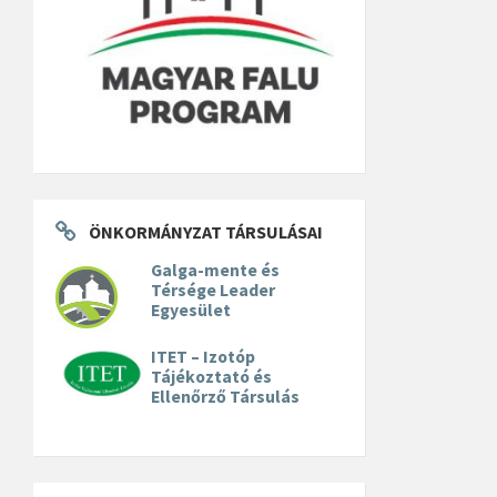
ÖNKORMÁNYZAT TÁRSULÁSAI
Galga-mente és
Térsége Leader
Egyesület
ITET – Izotóp
Tájékoztató és
Ellenőrző Társulás