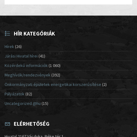
HÍR KATEGÓRIÁK
Hírek
(26)
Járási Hivatal hírei
(41)
Közérdekű információk
(1 060)
Meghívók/rendezvények
(392)
Önkormányzati épületek energetikai korszerűsítése
(2)
Pályázatok
(82)
Uncategorized @hu
(15)
ELÉRHETŐSÉG
Hivatal 2167 Vácduka, Béke tér 1.