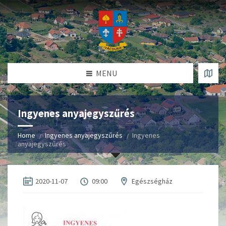
MENU
Ingyenes anyajegyszűrés
Home
Ingyenes anyajegyszűrés
Ingyenes
anyajegyszűrés
2020-11-07
09:00
Egészségház