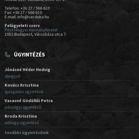
Telefon: +36 27 / 566 610
Fax: +36 27 / 566 610
E-mail: info@vacduka.hu
Felügyeleti szerv
Pest Megyei Kormányhivatal
1052 Budapest, Városháza utca 7.
ÜGYINTÉZÉS
Jónásné Héder Hedvig
aljegyző
Kovács Krisztina
igazgatási ügyintéző
Vasasné Gödöllői Petra
pénzügyi ügyintéző
Broda Krisztina
adóügyi ügyintéző
további ügyintézőink