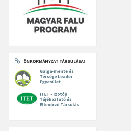
ÖNKORMÁNYZAT TÁRSULÁSAI
Galga-mente és
Térsége Leader
Egyesület
ITET – Izotóp
Tájékoztató és
Ellenőrző Társulás