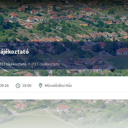
tájékoztató
ITET-tájékoztató
ITET-tájékoztató
09-26
18:00
Művelődési Ház