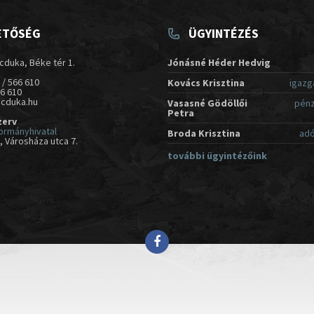
ETŐSÉG
ÜGYINTÉZÉS
cduka, Béke tér 1.
Jónásné Héder Hedvig
 / 566 610
Kovács Krisztina
igazg
66 610
acduka.hu
Vasasné Gödöllői
pénz
Petra
zerv
ormányhivatal
Broda Krisztina
adó
 Városháza utca 7.
további ügyintézőink