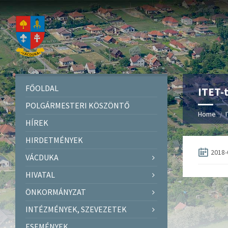
FŐOLDAL
ITET-
POLGÁRMESTERI KÖSZÖNTŐ
Home
HÍREK
HIRDETMÉNYEK
2018-
VÁCDUKA
HIVATAL
ÖNKORMÁNYZAT
INTÉZMÉNYEK, SZEVEZETEK
ESEMÉNYEK