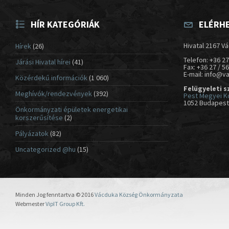
HÍR KATEGÓRIÁK
ELÉRH
Hivatal 2167 Vá
Hírek
(26)
Telefon: +36 27
Járási Hivatal hírei
(41)
Fax: +36 27 / 5
E-mail: info@v
Közérdekű információk
(1 060)
Felügyeleti s
Meghívók/rendezvények
(392)
Pest Megyei K
1052 Budapest,
Önkormányzati épületek energetikai
korszerűsítése
(2)
Pályázatok
(82)
Uncategorized @hu
(15)
Minden Jog fenntartva © 2016
Vácduka Község Önkormányzata
Webmester
VipIT Group Kft.