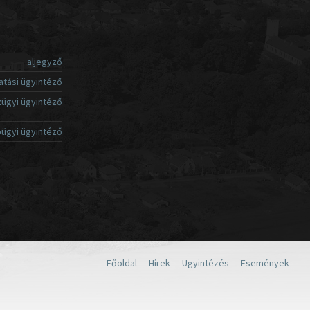
aljegyző
atási ügyintéző
ügyi ügyintéző
ügyi ügyintéző
Főoldal
Hírek
Ügyintézés
Események