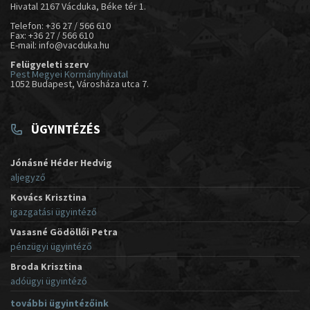
Hivatal 2167 Vácduka, Béke tér 1.
Telefon: +36 27 / 566 610
Fax: +36 27 / 566 610
E-mail: info@vacduka.hu
Felügyeleti szerv
Pest Megyei Kormányhivatal
1052 Budapest, Városháza utca 7.
ÜGYINTÉZÉS
Jónásné Héder Hedvig
aljegyző
Kovács Krisztina
igazgatási ügyintéző
Vasasné Gödöllői Petra
pénzügyi ügyintéző
Broda Krisztina
adóügyi ügyintéző
további ügyintézőink