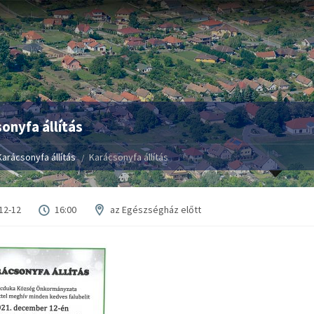
onyfa állítás
Karácsonyfa állítás
Karácsonyfa állítás
12-12
16:00
az Egészségház előtt