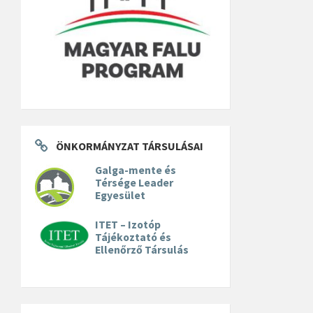
ÖNKORMÁNYZAT TÁRSULÁSAI
Galga-mente és
Térsége Leader
Egyesület
ITET – Izotóp
Tájékoztató és
Ellenőrző Társulás