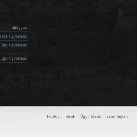
aljegyző
atási ügyintéző
ügyi ügyintéző
ügyi ügyintéző
Főoldal
Hírek
Ügyintézés
Események