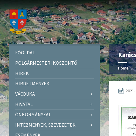
FŐOLDAL
Karács
POLGÁRMESTERI KÖSZÖNTŐ
Home
HÍREK
HIRDETMÉNYEK
2021-
VÁCDUKA
HIVATAL
ÖNKORMÁNYZAT
INTÉZMÉNYEK, SZEVEZETEK
ESEMÉNYEK