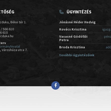
ETŐSÉG
ÜGYINTÉZÉS
cduka, Béke tér 1.
Jónásné Héder Hedvig
 / 566 610
Kovács Krisztina
igazg
66 610
acduka.hu
Vasasné Gödöllői
pénz
Petra
zerv
ormányhivatal
Broda Krisztina
adó
 Városháza utca 7.
további ügyintézőink