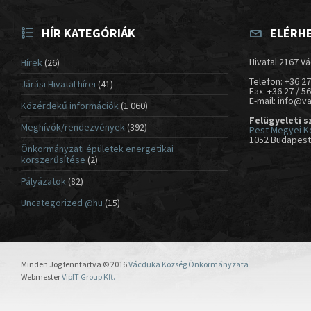
HÍR KATEGÓRIÁK
ELÉRH
Hivatal 2167 Vá
Hírek
(26)
Telefon: +36 27
Járási Hivatal hírei
(41)
Fax: +36 27 / 5
E-mail: info@v
Közérdekű információk
(1 060)
Felügyeleti s
Meghívók/rendezvények
(392)
Pest Megyei K
1052 Budapest,
Önkormányzati épületek energetikai
korszerűsítése
(2)
Pályázatok
(82)
Uncategorized @hu
(15)
Minden Jog fenntartva © 2016
Vácduka Község Önkormányzata
Webmester
VipIT Group Kft.