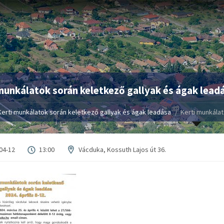
munkálatok során keletkező gallyak és ágak lead
Kerti munkálatok során keletkező gallyak és ágak leadása
Kerti munkálat
04-12
13:00
Vácduka, Kossuth Lajos út 36.