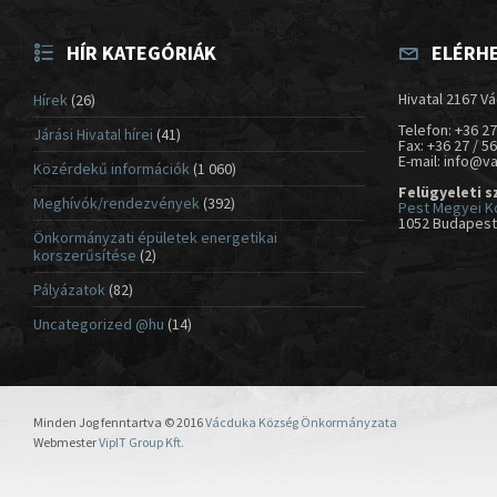
HÍR KATEGÓRIÁK
ELÉRH
Hivatal 2167 Vá
Hírek
(26)
Telefon: +36 27
Járási Hivatal hírei
(41)
Fax: +36 27 / 5
E-mail: info@v
Közérdekű információk
(1 060)
Felügyeleti s
Meghívók/rendezvények
(392)
Pest Megyei K
1052 Budapest,
Önkormányzati épületek energetikai
korszerűsítése
(2)
Pályázatok
(82)
Uncategorized @hu
(14)
Minden Jog fenntartva © 2016
Vácduka Község Önkormányzata
Webmester
VipIT Group Kft.