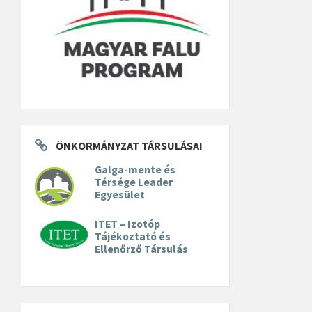
ÖNKORMÁNYZAT TÁRSULÁSAI
Galga-mente és
Térsége Leader
Egyesület
ITET – Izotóp
Tájékoztató és
Ellenőrző Társulás