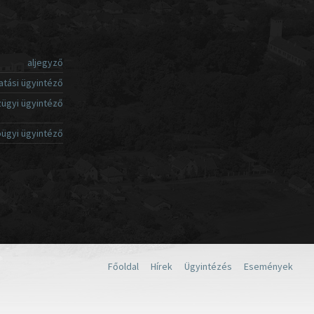
aljegyző
atási ügyintéző
ügyi ügyintéző
ügyi ügyintéző
Főoldal
Hírek
Ügyintézés
Események