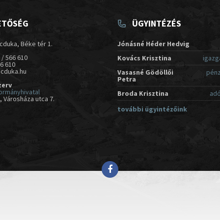
ETŐSÉG
ÜGYINTÉZÉS
cduka, Béke tér 1.
Jónásné Héder Hedvig
 / 566 610
Kovács Krisztina
igazg
66 610
acduka.hu
Vasasné Gödöllői
pénz
Petra
zerv
ormányhivatal
Broda Krisztina
adó
 Városháza utca 7.
további ügyintézőink