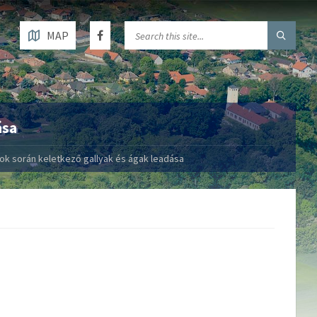
MAP
ása
ok során keletkező gallyak és ágak leadása